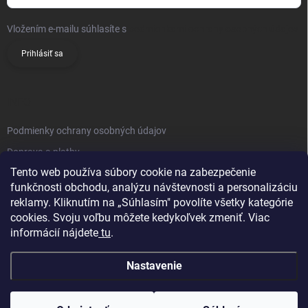
Vložením e-mailu súhlasíte s
podmienkami ochrany osobných údajov
Prihlásiť sa
INFO
Podmienky ochrany osobných údajov
Doprava a platby
Tento web používa súbory cookie na zabezpečenie
Obchodné podmienky
funkčnosti obchodu, analýzu návštevnosti a personalizáciu
Reklamačný poriadok
reklamy. Kliknutím na „Súhlasím" povolíte všetky kategórie
Vrátenie tovaru
cookies. Svoju voľbu môžete kedykoľvek zmeniť. Viac
informácií nájdete
tu
.
Kontakty
Nastavenie