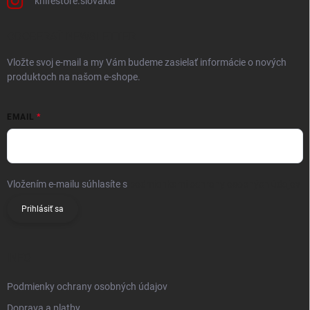
knifestore.slovakia
ODOBERAŤ NEWSLETTER
Vložte svoj e-mail a my Vám budeme zasielať informácie o nových
produktoch na našom e-shope.
EMAIL
Vložením e-mailu súhlasíte s
podmienkami ochrany osobných údajov
Prihlásiť sa
INFO
Podmienky ochrany osobných údajov
Doprava a platby