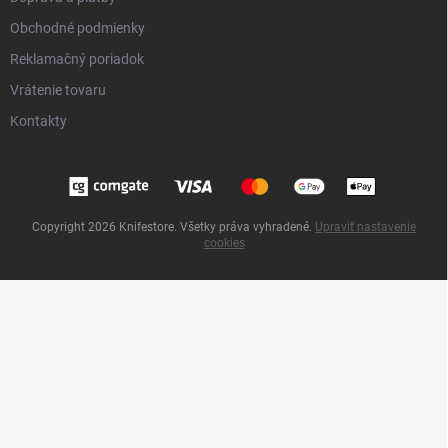
Obchodné podmienky
Reklamačný poriadok
Vrátenie tovaru
Kontakty
Copyright 2026
Knifestore
. Všetky práva vyhradené.
Upraviť nastavenie
cookies