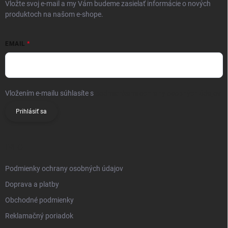
Vložte svoj e-mail a my Vám budeme zasielať informácie o nových
produktoch na našom e-shope.
EMAIL
Vložením e-mailu súhlasíte s
podmienkami ochrany osobných údajov
Prihlásiť sa
INFO
Podmienky ochrany osobných údajov
Doprava a platby
Obchodné podmienky
Reklamačný poriadok