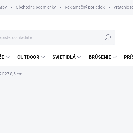
atby
Obchodné podmienky
Reklamačný poriadok
Vrátenie t
Hľadať
ŽE
OUTDOOR
SVIETIDLÁ
BRÚSENIE
PRÍ
2C27 8,5 cm