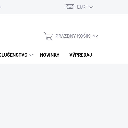
EUR
ovaru
Kontakty
PRÁZDNY KOŠÍK
NÁKUPNÝ
KOŠÍK
SLUŠENSTVO
NOVINKY
VÝPREDAJ
ZNAČKY