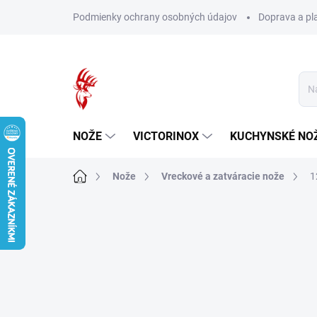
Prejsť
Podmienky ochrany osobných údajov
Doprava a pl
na
obsah
NOŽE
VICTORINOX
KUCHYNSKÉ NO
Domov
Nože
Vreckové a zatváracie nože
1