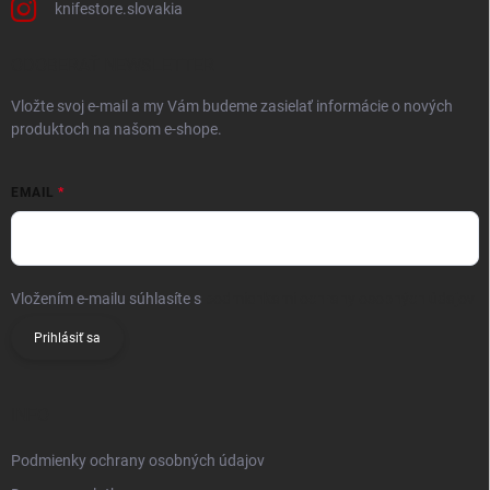
knifestore.slovakia
ODOBERAŤ NEWSLETTER
Vložte svoj e-mail a my Vám budeme zasielať informácie o nových
produktoch na našom e-shope.
EMAIL
Vložením e-mailu súhlasíte s
podmienkami ochrany osobných údajov
Prihlásiť sa
INFO
Podmienky ochrany osobných údajov