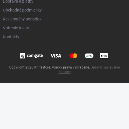
Doprava a platby
Obchodné podmienky
Reklamačný poriadok
Vrátenie tovaru
Kontakty
Copyright 2026
Knifestore
. Všetky práva vyhradené.
Upraviť nastavenie
cookies