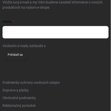
Vložte svoj e-mail a my Vám budeme zasielať informácie o nových
produktoch na našom e-shope.
EMAIL
Vložením e-mailu súhlasíte s
podmienkami ochrany osobných údajov
Prihlásiť sa
INFO
Podmienky ochrany osobných údajov
Doprava a platby
Obchodné podmienky
Reklamačný poriadok