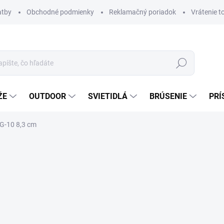
atby
Obchodné podmienky
Reklamačný poriadok
Vrátenie t
Hľadať
ŽE
OUTDOOR
SVIETIDLÁ
BRÚSENIE
PRÍ
G-10 8,3 cm