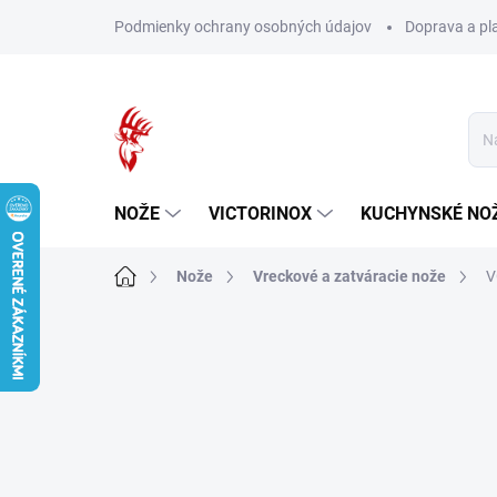
Prejsť
Podmienky ochrany osobných údajov
Doprava a pl
na
obsah
NOŽE
VICTORINOX
KUCHYNSKÉ NO
Domov
Nože
Vreckové a zatváracie nože
V