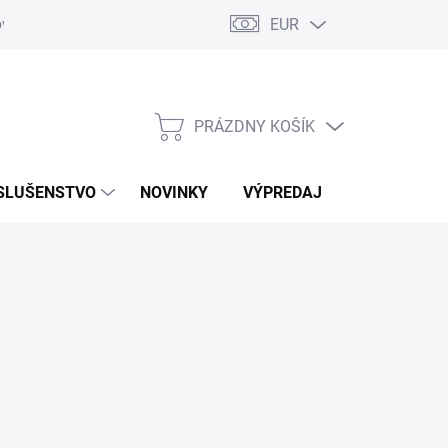
EUR
ovaru
Kontakty
PRÁZDNY KOŠÍK
NÁKUPNÝ
KOŠÍK
SLUŠENSTVO
NOVINKY
VÝPREDAJ
ZNAČKY