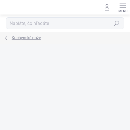
Prejsť
na
obsah
Hľadať
Kuchynské nože