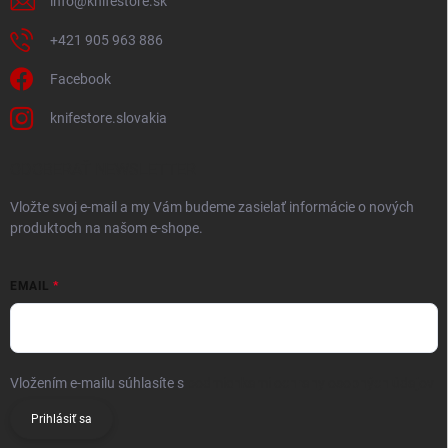
info
@
knifestore.sk
+421 905 963 886
Facebook
knifestore.slovakia
ODOBERAŤ NEWSLETTER
Vložte svoj e-mail a my Vám budeme zasielať informácie o nových
produktoch na našom e-shope.
EMAIL
Vložením e-mailu súhlasíte s
podmienkami ochrany osobných údajov
Prihlásiť sa