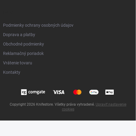
INFO
Podmienky ochrany osobných údajov
Doprava a platby
Obchodné podmienky
Reklamačný poriadok
Vrátenie tovaru
Kontakty
Copyright 2026
Knifestore
. Všetky práva vyhradené.
Upraviť nastavenie
cookies