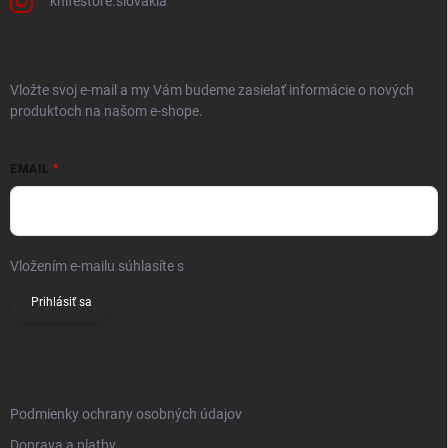
knifestore.slovakia
ODOBERAŤ NEWSLETTER
Vložte svoj e-mail a my Vám budeme zasielať informácie o nových
produktoch na našom e-shope.
EMAIL
Vložením e-mailu súhlasíte s
podmienkami ochrany osobných údajov
Prihlásiť sa
INFO
Podmienky ochrany osobných údajov
Doprava a platby