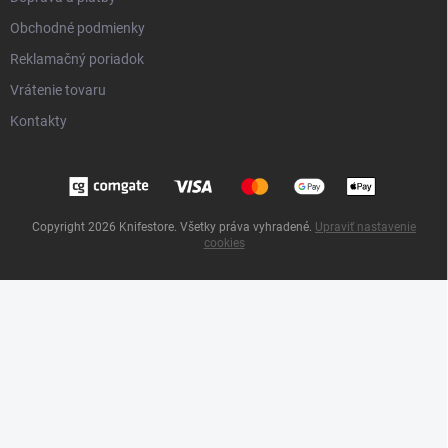
Obchodné podmienky
Reklamačný poriadok
Vrátenie tovaru
Kontakty
Copyright 2026
Knifestore
. Všetky práva vyhradené.
Upraviť nastavenie
cookies