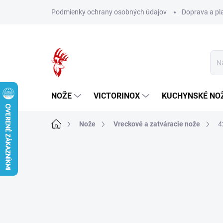
Prejsť
Podmienky ochrany osobných údajov
Doprava a pl
na
obsah
NOŽE
VICTORINOX
KUCHYNSKÉ NO
Domov
Nože
Vreckové a zatváracie nože
4