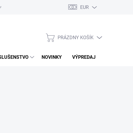
EUR
ovaru
Kontakty
PRÁZDNY KOŠÍK
NÁKUPNÝ
KOŠÍK
SLUŠENSTVO
NOVINKY
VÝPREDAJ
ZNAČKY