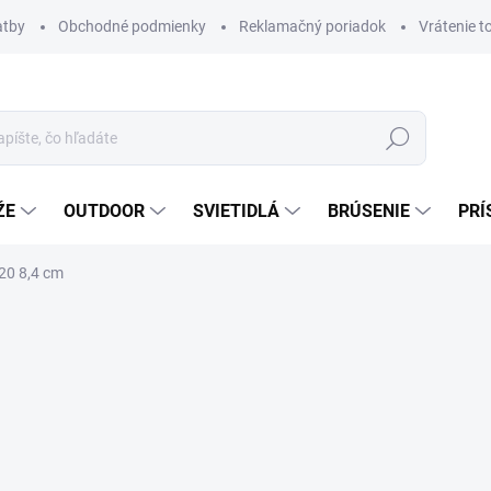
atby
Obchodné podmienky
Reklamačný poriadok
Vrátenie t
Hľadať
ŽE
OUTDOOR
SVIETIDLÁ
BRÚSENIE
PRÍ
20 8,4 cm