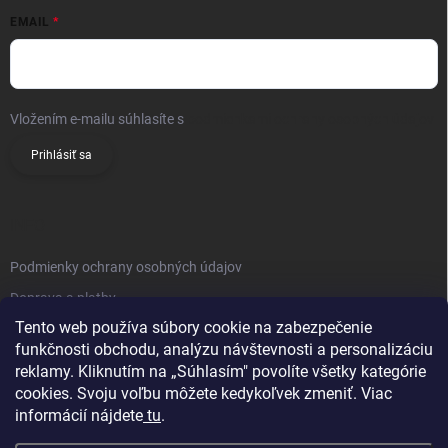
EMAIL
Vložením e-mailu súhlasíte s
podmienkami ochrany osobných údajov
Prihlásiť sa
INFO
Podmienky ochrany osobných údajov
Doprava a platby
Tento web používa súbory cookie na zabezpečenie
Obchodné podmienky
funkčnosti obchodu, analýzu návštevnosti a personalizáciu
Reklamačný poriadok
reklamy. Kliknutím na „Súhlasím" povolíte všetky kategórie
Vrátenie tovaru
cookies. Svoju voľbu môžete kedykoľvek zmeniť. Viac
informácií nájdete
tu
.
Kontakty