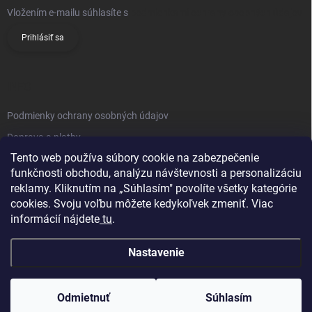
Vložením e-mailu súhlasíte s
podmienkami ochrany osobných údajov
Prihlásiť sa
INFO
Podmienky ochrany osobných údajov
Doprava a platby
Tento web používa súbory cookie na zabezpečenie
Obchodné podmienky
funkčnosti obchodu, analýzu návštevnosti a personalizáciu
Reklamačný poriadok
reklamy. Kliknutím na „Súhlasím" povolíte všetky kategórie
Vrátenie tovaru
cookies. Svoju voľbu môžete kedykoľvek zmeniť. Viac
informácií nájdete
tu
.
Kontakty
Nastavenie
Odmietnuť
Súhlasím
Copyright 2026
Knifestore
. Všetky práva vyhradené.
Upraviť nastavenie
cookies