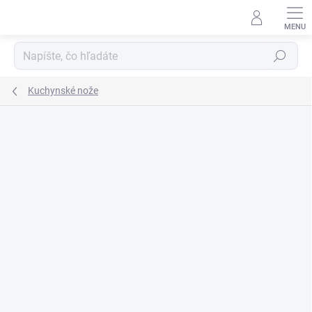
Prejsť
na
obsah
Hľadať
Kuchynské nože