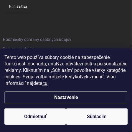
Prihlásiť sa
INFO
Podmienky ochrany osobných údajov
Doprava a platby
Tento web používa súbory cookie na zabezpečenie
Obchodné podmienky
funkčnosti obchodu, analýzu návštevnosti a personalizáciu
Reklamačný poriadok
reklamy. Kliknutím na „Súhlasím" povolíte všetky kategórie
Vrátenie tovaru
cookies. Svoju voľbu môžete kedykoľvek zmeniť. Viac
informácií nájdete
tu
.
Kontakty
Nastavenie
Odmietnuť
Súhlasím
Copyright 2026
Knifestore
. Všetky práva vyhradené.
Upraviť nastavenie
cookies