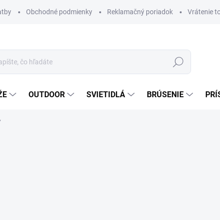
atby
Obchodné podmienky
Reklamačný poriadok
Vrátenie t
Hľadať
ŽE
OUTDOOR
SVIETIDLÁ
BRÚSENIE
PRÍ
7