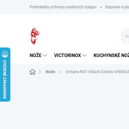
Prejsť
Podmienky ochrany osobných údajov
Doprava a pl
na
obsah
NOŽE
VICTORINOX
KUCHYNSKÉ NO
Domov
Nože
Ontario RAT I Black Combo ON884