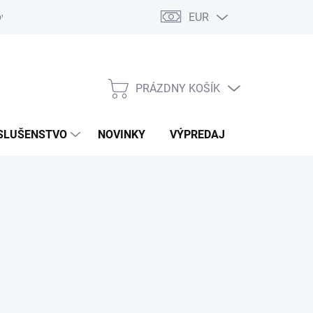
EUR
ovaru
Kontakty
PRÁZDNY KOŠÍK
NÁKUPNÝ
KOŠÍK
SLUŠENSTVO
NOVINKY
VÝPREDAJ
ZNAČKY