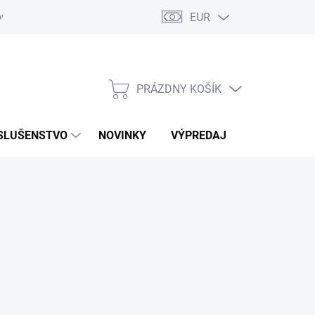
EUR
ovaru
Kontakty
PRÁZDNY KOŠÍK
NÁKUPNÝ
KOŠÍK
SLUŠENSTVO
NOVINKY
VÝPREDAJ
ZNAČKY