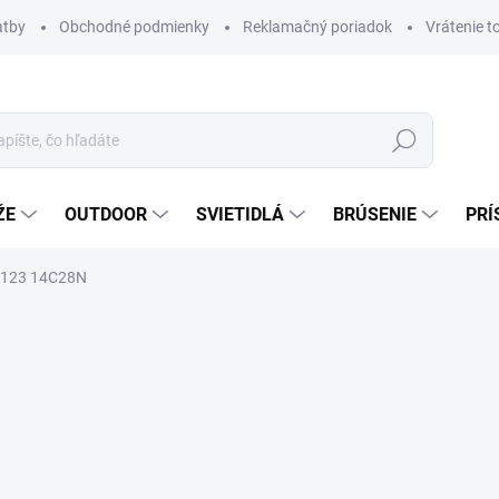
atby
Obchodné podmienky
Reklamačný poriadok
Vrátenie t
Hľadať
ŽE
OUTDOOR
SVIETIDLÁ
BRÚSENIE
PRÍ
CO123 14C28N