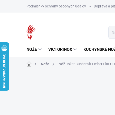
Prejsť
Podmienky ochrany osobných údajov
Doprava a pl
na
obsah
NOŽE
VICTORINOX
KUCHYNSKÉ NO
Domov
Nože
Nôž Joker Bushcraft Ember Flat 